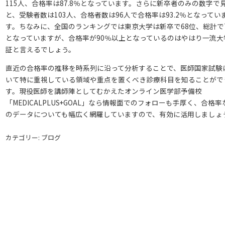
115人、合格率は87.8％となっています。さらに新卒者のみの数字で
と、受験者数は103人、合格者数は96人で合格率は93.2％となってい
す。ちなみに、全国のランキングでは東京大学は新卒で68位、総計で
となっていますが、合格率が90％以上となっているのはやはり一流大
証と言えるでしょう。
直近の合格率の推移を時系列に沿って分析することで、医師国家試験
いて特に重視している領域や重点を置くべき診療科目を知ることがで
す。現役医師を講師陣としてむかえたオンライン医学部予備校
「MEDICALPLUS+GOAL」なら情報面でのフォローも手厚く、合格率
のデータについても幅広く網羅していますので、有効に活用しましょ
カテゴリー: ブログ