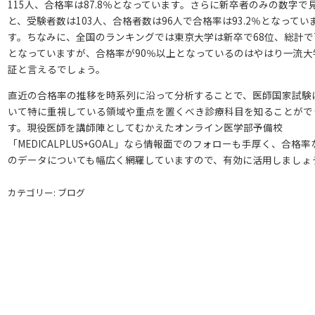
115人、合格率は87.8％となっています。さらに新卒者のみの数字で
と、受験者数は103人、合格者数は96人で合格率は93.2％となってい
す。ちなみに、全国のランキングでは東京大学は新卒で68位、総計で
となっていますが、合格率が90％以上となっているのはやはり一流大
証と言えるでしょう。
直近の合格率の推移を時系列に沿って分析することで、医師国家試験
いて特に重視している領域や重点を置くべき診療科目を知ることがで
す。現役医師を講師陣としてむかえたオンライン医学部予備校
「MEDICALPLUS+GOAL」なら情報面でのフォローも手厚く、合格率
のデータについても幅広く網羅していますので、有効に活用しましょ
カテゴリー: ブログ